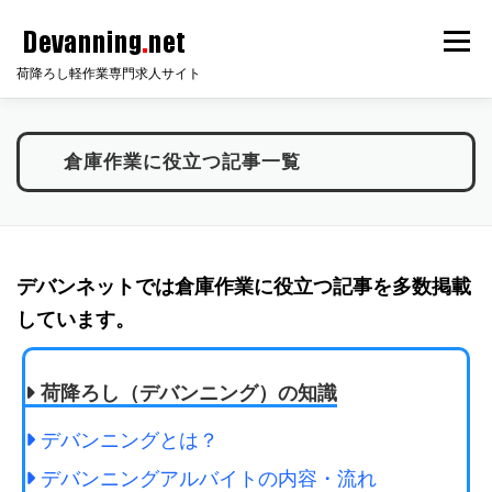
コ
メニ
ン
荷降ろし軽作業専門求人サイト
テ
ン
HOME
サイト説明
倉庫知識
会員ログイン
ツ
倉庫作業に役立つ記事一覧
へ
ス
無料会員登録
無料求人掲載
FAQ
お問い合わせ
キ
ッ
デバンネットでは倉庫作業に役立つ記事を多数掲載
プ
しています。
荷降ろし（デバンニング）の知識
デバンニングとは？
デバンニングアルバイトの内容・流れ