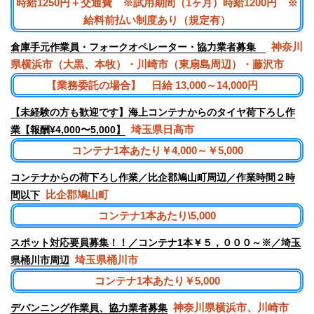
時給1250円＋交通費 ※試用期間（1ヶ月）時給1200円 ※
給料前払い制度あり（規定有）
神奈川
倉庫手元作業員・フォークオペレーター・協力業者募集
県横浜市（大黒、本牧）・川崎市（東扇島周辺）・藤沢市
【業務委託の場合】 日給 13,000～14,000円
【未経験の方も歓迎です】海上コンテナからのタイヤ荷下ろし作
埼玉県日高市
業【報酬¥4,000〜5,000】
コンテナ1本あたり￥4,000～￥5,000
コンテナからの荷下ろし作業／比企郡鳩山町周辺／作業時間２時
比企郡鳩山町
間以下
コンテナ1本あたり\5,000
スポット対応要員募集！！／コンテナ1本￥５，０００～※／埼玉
埼玉県桶川市
県桶川市周辺
コンテナ1本あたり￥5,000
神奈川県横浜市、川崎市
デバンニング作業員、協力業者募集