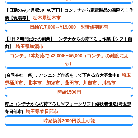
【日勤のみ／月収30~40万円】コンテナから家電製品の荷降ろし作
栃木県栃木市
業【現場職】
日給¥17,000～¥19,000 ※研修期間有
【1日２時間だけの副業】コンテナからの荷下ろし作業【シフト自
埼玉県加須市
由】
コンテナ1本対応で ¥3,000〜¥6,000（コンテナの難度によ
る）
埼玉
[合同会社 祭] デバンニング作業をして下さる方大募集中‼︎
県桶川市、北本市、加須市、蓮田市、川越市、川島市
時給1500円
海上コンテナからの荷下ろし※フォークリフト経験者優遇(埼玉県
埼玉県春日部市
春日部市)
時給換算2000円以上可能