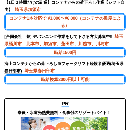
【1日２時間だけの副業】コンテナからの荷下ろし作業【シフト自
埼玉県加須市
由】
コンテナ1本対応で ¥3,000〜¥6,000（コンテナの難度によ
る）
埼玉
[合同会社 祭] デバンニング作業をして下さる方大募集中‼︎
県桶川市、北本市、加須市、蓮田市、川越市、川島市
時給1500円
海上コンテナからの荷下ろし※フォークリフト経験者優遇(埼玉県
埼玉県春日部市
春日部市)
時給換算2000円以上可能
PR
寮費・水道光熱費無料・食事付のリゾートバイト！