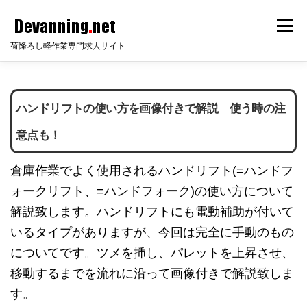
コ
メニ
ン
荷降ろし軽作業専門求人サイト
テ
ン
HOME
サイト説明
倉庫知識
会員ログイン
ツ
ハンドリフトの使い方を画像付きで解説 使う時の注
へ
ス
意点も！
無料会員登録
無料求人掲載
FAQ
お問い合わせ
キ
倉庫作業でよく使用されるハンドリフト(=ハンドフ
ッ
ォークリフト、=ハンドフォーク)の使い方について
プ
解説致します。ハンドリフトにも電動補助が付いて
いるタイプがありますが、今回は完全に手動のもの
についてです。ツメを挿し、パレットを上昇させ、
移動するまでを流れに沿って画像付きで解説致しま
す。