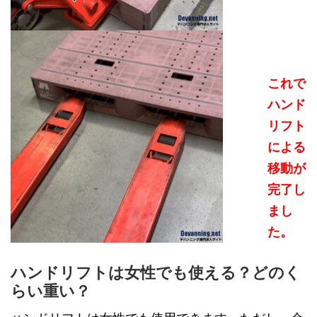
これで
ハンド
リフト
による
移動が
完了し
まし
た。
ハンドリフトは女性でも使える？どのく
らい重い？