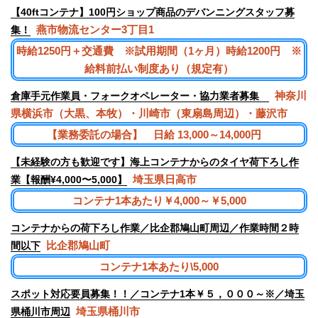
【40ftコンテナ】100円ショップ商品のデバンニングスタッフ募
燕市物流センター3丁目1
集！
時給1250円＋交通費 ※試用期間（1ヶ月）時給1200円 ※
給料前払い制度あり（規定有）
神奈川
倉庫手元作業員・フォークオペレーター・協力業者募集
県横浜市（大黒、本牧）・川崎市（東扇島周辺）・藤沢市
【業務委託の場合】 日給 13,000～14,000円
【未経験の方も歓迎です】海上コンテナからのタイヤ荷下ろし作
埼玉県日高市
業【報酬¥4,000〜5,000】
コンテナ1本あたり￥4,000～￥5,000
コンテナからの荷下ろし作業／比企郡鳩山町周辺／作業時間２時
比企郡鳩山町
間以下
コンテナ1本あたり\5,000
スポット対応要員募集！！／コンテナ1本￥５，０００～※／埼玉
埼玉県桶川市
県桶川市周辺