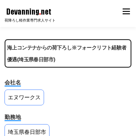
コ
メニ
ン
荷降ろし軽作業専門求人サイト
テ
ン
HOME
サイト説明
倉庫知識
会員ログイン
ツ
海上コンテナからの荷下ろし※フォークリフト経験者
へ
ス
優遇(埼玉県春日部市)
無料会員登録
無料求人掲載
FAQ
お問い合わせ
キ
ッ
会社名
プ
エヌワークス
勤務地
埼玉県春日部市