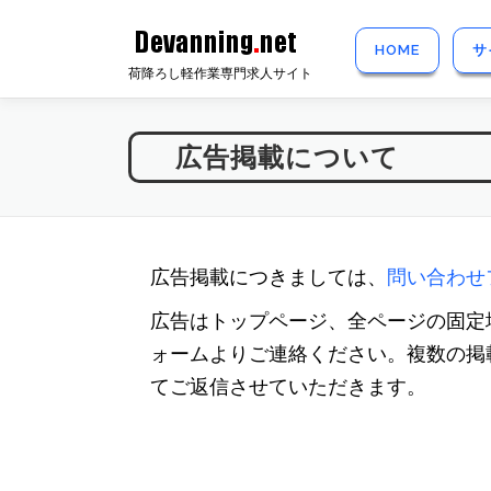
コ
ン
HOME
サ
荷降ろし軽作業専門求人サイト
テ
ン
ツ
広告掲載について
へ
ス
キ
広告掲載につきましては、
問い合わせ
ッ
プ
広告はトップページ、全ページの固定
ォームよりご連絡ください。複数の掲
てご返信させていただきます。