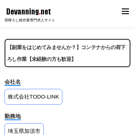
コ
メニ
ン
荷降ろし軽作業専門求人サイト
テ
ン
HOME
サイト説明
倉庫知識
会員ログイン
ツ
【副業をはじめてみませんか？】コンテナからの荷下
へ
ス
ろし作業【未経験の方も歓迎】
無料会員登録
無料求人掲載
FAQ
お問い合わせ
キ
ッ
会社名
プ
株式会社TODO-LINK
勤務地
埼玉県加須市