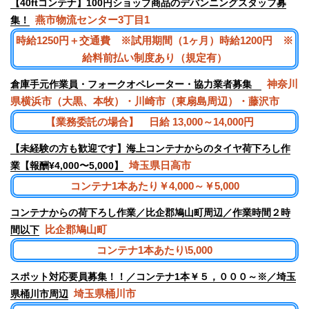
【40ftコンテナ】100円ショップ商品のデバンニングスタッフ募
燕市物流センター3丁目1
集！
時給1250円＋交通費 ※試用期間（1ヶ月）時給1200円 ※
給料前払い制度あり（規定有）
神奈川
倉庫手元作業員・フォークオペレーター・協力業者募集
県横浜市（大黒、本牧）・川崎市（東扇島周辺）・藤沢市
【業務委託の場合】 日給 13,000～14,000円
【未経験の方も歓迎です】海上コンテナからのタイヤ荷下ろし作
埼玉県日高市
業【報酬¥4,000〜5,000】
コンテナ1本あたり￥4,000～￥5,000
コンテナからの荷下ろし作業／比企郡鳩山町周辺／作業時間２時
比企郡鳩山町
間以下
コンテナ1本あたり\5,000
スポット対応要員募集！！／コンテナ1本￥５，０００～※／埼玉
埼玉県桶川市
県桶川市周辺