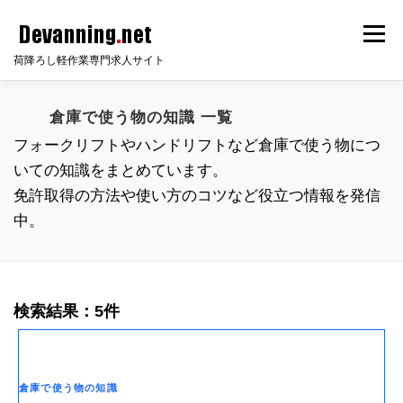
コ
メニ
ン
荷降ろし軽作業専門求人サイト
テ
ン
HOME
サイト説明
倉庫知識
会員ログイン
倉庫で使う物の知識 一覧
ツ
フォークリフトやハンドリフトなど倉庫で使う物につ
へ
いての知識をまとめています。
ス
無料会員登録
無料求人掲載
FAQ
お問い合わせ
免許取得の方法や使い方のコツなど役立つ情報を発信
キ
中。
ッ
プ
検索結果：5件
倉庫で使う物の知識