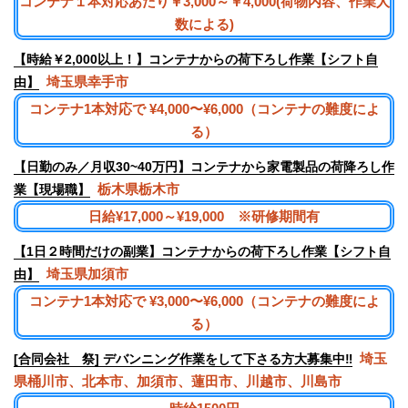
コンテナ１本対応あたり￥3,000～￥4,000(荷物内容、作業人
数による)
【時給￥2,000以上！】コンテナからの荷下ろし作業【シフト自
埼玉県幸手市
由】
コンテナ1本対応で ¥4,000〜¥6,000（コンテナの難度によ
る）
【日勤のみ／月収30~40万円】コンテナから家電製品の荷降ろし作
栃木県栃木市
業【現場職】
日給¥17,000～¥19,000 ※研修期間有
【1日２時間だけの副業】コンテナからの荷下ろし作業【シフト自
埼玉県加須市
由】
コンテナ1本対応で ¥3,000〜¥6,000（コンテナの難度によ
る）
埼玉
[合同会社 祭] デバンニング作業をして下さる方大募集中‼︎
県桶川市、北本市、加須市、蓮田市、川越市、川島市