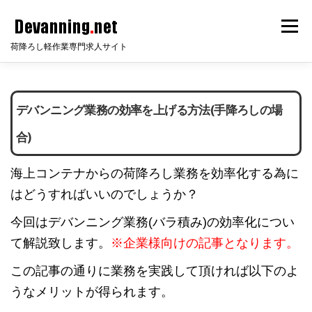
コ
メニ
ン
荷降ろし軽作業専門求人サイト
テ
ン
HOME
サイト説明
倉庫知識
会員ログイン
ツ
デバンニング業務の効率を上げる方法(手降ろしの場
へ
ス
合)
無料会員登録
無料求人掲載
FAQ
お問い合わせ
キ
海上コンテナからの荷降ろし業務を効率化する為に
ッ
はどうすればいいのでしょうか？
プ
今回はデバンニング業務(バラ積み)の効率化につい
て解説致します。
※企業様向けの記事となります。
この記事の通りに業務を実践して頂ければ以下のよ
うなメリットが得られます。