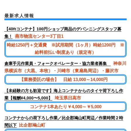
最新求人情報
【40ftコンテナ】100円ショップ商品のデバンニングスタッフ募
燕市物流センター3丁目1
集！
時給1250円＋交通費 ※試用期間（1ヶ月）時給1200円 ※
給料前払い制度あり（規定有）
神奈川
倉庫手元作業員・フォークオペレーター・協力業者募集
県横浜市（大黒、本牧）・川崎市（東扇島周辺）・藤沢市
【業務委託の場合】 日給 13,000～14,000円
【未経験の方も歓迎です】海上コンテナからのタイヤ荷下ろし作
埼玉県日高市
業【報酬¥4,000〜5,000】
コンテナ1本あたり￥4,000～￥5,000
コンテナからの荷下ろし作業／比企郡鳩山町周辺／作業時間２時
比企郡鳩山町
間以下